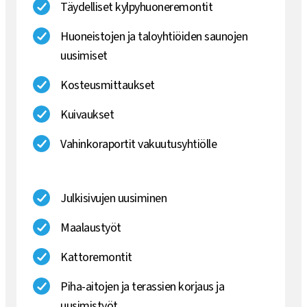
Täydelliset kylpyhuoneremontit
Huoneistojen ja taloyhtiöiden saunojen
uusimiset
Kosteusmittaukset
Kuivaukset
Vahinkoraportit vakuutusyhtiölle
Julkisivujen uusiminen
Maalaustyöt
Kattoremontit
Piha-aitojen ja terassien korjaus ja
uusimistyöt