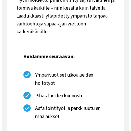
Hyvin hoidettu piha on viihtyisä, turvallinen ja
toimiva kaikille – niin kesällä kuin talvella.
Laadukkaasti ylläpidetty ympäristö tarjoaa
vaihtoehtoja vapaa-ajan viettoon
kaikenikäisille.
Hoidamme seuraavan:
Ympärivuotiset ulkoalueiden
hoitotyöt
Piha-alueiden kunnostus
Asfaltointityöt ja parkkiruutujen
maalaukset