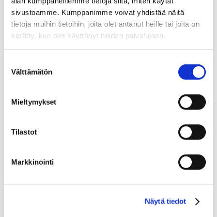
alan kumppaneillemme tietoja siitä, miten käytät
sivustoamme. Kumppanimme voivat yhdistää näitä
tietoja muihin tietoihin, joita olet antanut heille tai joita on
kerätty, kun olet käyttänyt heidän palvelujaan.
Suostumuksen
Välttämätön
valinta
Mieltymykset
Tilastot
ILMANVAIHTOPALVELUT
Markkinointi
Puhdas sisäilma on
terveyden ja
Näytä tiedot
viihtyvyyden perusta