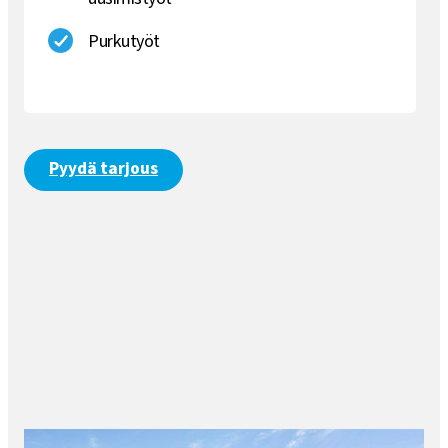
Purkutyöt
Pyydä tarjous