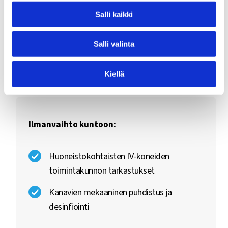
Salli kaikki
Ilmanvaihtojärjestelmän säännöllinen huolto säästää
energiaa ja varmistaa raikkaan sisäilman. Likaantunut
Salli valinta
kanavisto on paitsi terveysriski, myös
paloturvallisuusriski. Me huolehdimme, että
Kiellä
ilmanvaihtonne toimii optimaalisesti.
Ilmanvaihto kuntoon:
Huoneistokohtaisten IV-koneiden
toimintakunnon tarkastukset
Kanavien mekaaninen puhdistus ja
desinfiointi