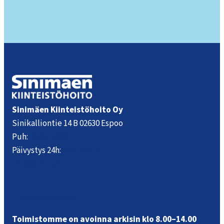
Sinimäen Kiinteistöhoito Oy
Sinikalliontie 14 B 02630 Espoo
Puh:
09 884 3662
Päivystys 24h:
0400 877 411
info@sinimaki.fi
Tietosuojaseloste
Toimistomme on avoinna arkisin klo 8.00–14.00