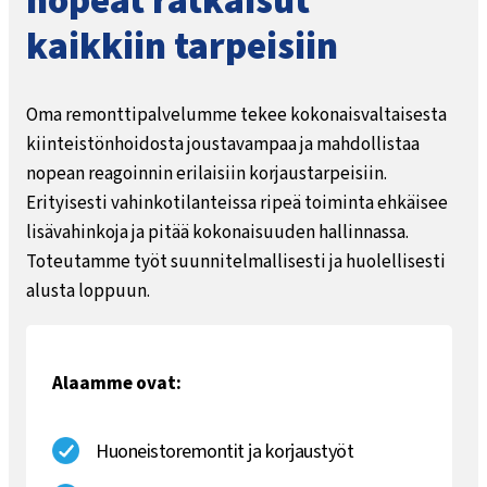
nopeat ratkaisut
kaikkiin tarpeisiin
Oma remonttipalvelumme tekee kokonaisvaltaisesta
kiinteistönhoidosta joustavampaa ja mahdollistaa
nopean reagoinnin erilaisiin korjaustarpeisiin.
Erityisesti vahinkotilanteissa ripeä toiminta ehkäisee
lisävahinkoja ja pitää kokonaisuuden hallinnassa.
Toteutamme työt suunnitelmallisesti ja huolellisesti
alusta loppuun.
Alaamme ovat:
Huoneistoremontit ja korjaustyöt