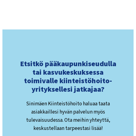
Etsitkö pääkaupunki­seudulla
tai kasvu­keskuksessa
toimivalle kiinteistö­hoito­
yrityksellesi jatkajaa?
Sinimäen Kiinteistöhoito haluaa taata
asiakkaillesi hyvän palvelun myös
tulevaisuudessa. Ota meihin yhteyttä,
keskustellaan tarpeestasi lisää!