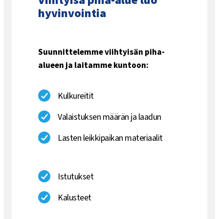
Viihtyisä piha-alue luo
hyvinvointia
Suunnittelemme viihtyisän piha-
alueen ja laitamme kuntoon:
Kulkureitit
Valaistuksen määrän ja laadun
Lasten leikkipaikan materiaalit
Istutukset
Kalusteet