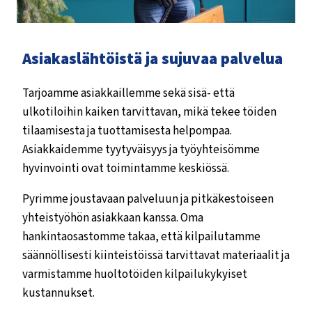
Asiakaslähtöistä ja sujuvaa palvelua
Tarjoamme asiakkaillemme sekä sisä- että
ulkotiloihin kaiken tarvittavan, mikä tekee töiden
tilaamisesta ja tuottamisesta helpompaa.
Asiakkaidemme tyytyväisyys ja työyhteisömme
hyvinvointi ovat toimintamme keskiössä.
Pyrimme joustavaan palveluun ja pitkäkestoiseen
yhteistyöhön asiakkaan kanssa. Oma
hankintaosastomme takaa, että kilpailutamme
säännöllisesti kiinteistöissä tarvittavat materiaalit ja
varmistamme huoltotöiden kilpailukykyiset
kustannukset.