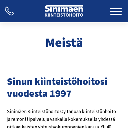
Siirry
sisältöön
Meistä
Sinun kiinteistöhoitosi
vuodesta 1997
Sinimäen Kiinteistöhoito Oy tarjoaa kiinteistönhoito-
ja remonttipalveluja vankalla kokemuksella yhdessä
pitkäaikaisten yhteistyökumppanien kanssa. Yli 40