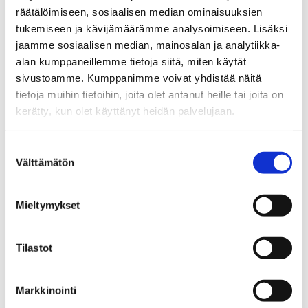
periaatteita: hyödynnämme kierrätyspalveluja ja
räätälöimiseen, sosiaalisen median ominaisuuksien
huolehdimme, että kaikki huolloissa syntyvä jäte
tukemiseen ja kävijämäärämme analysoimiseen. Lisäksi
päätyy oikeisiin käsittelylaitoksiin. Edistämme
jaamme sosiaalisen median, mainosalan ja analytiikka-
resurssien tehokasta käyttöä ja vähennämme turhaa
alan kumppaneillemme tietoja siitä, miten käytät
kulutusta.
sivustoamme. Kumppanimme voivat yhdistää näitä
tietoja muihin tietoihin, joita olet antanut heille tai joita on
Energiatehokas huolto
kerätty, kun olet käyttänyt heidän palvelujaan.
Jokaisella sopimusasiakkaallamme on oma
Suostumuksen
Välttämätön
valinta
huoltohenkilönsä, joka tuntee läpikotaisin kohteen
talotekniikan. Tämä mahdollistaa
energiansäästöominaisuuksien optimaalisen
Mieltymykset
hyödyntämisen ilman, että sisäilman laadusta tai
viihtyvyydestä tingitään.
Tilastot
Konkreettisia tekoja ympäristön hyväksi
Markkinointi