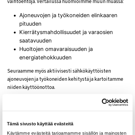
vaihtoehtoja. Vertailussa huomioimme muun muassa:
Ajoneuvojen ja työkoneiden elinkaaren
pituuden
Kierrätysmahdollisuudet ja varaosien
saatavuuden
Huoltojen omavaraisuuden ja
energiatehokkuuden
Seuraamme myös aktiivisesti sähkökäyttöisten
ajoneuvojen ja työkoneiden kehitystä ja kartoitamme
niiden käyttöönottoa.
Kiertotalous ja jätehuolto
Tämä sivusto käyttää evästeitä
Noudatamme huoltotöissämme kiertotalouden
Käytämme evästeitä tarjoamamme sisällön ja mainosten