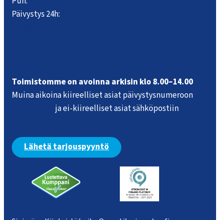
Puh:
09 884 3662
Päivystys 24h:
0400 877 411
info@sinimaki.fi
Tietosuojaseloste
Toimistomme on avoinna arkisin klo 8.00–14.00
Muina aikoina kiireelliset asiat päivystys­numeroon
0400 877 411
ja ei-kiireelliset asiat sähköpostiin
huolto@sinimaki.fi
Lähetä tarjouspyyntö