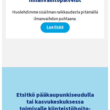
Ilmanvaihtopalvelut
Huolehdimme sisäilman raikkaudesta pitämällä
ilmanvaihdon puhtaana.
Lue lisää
Etsitkö pääkaupunki­seudulla
tai kasvu­keskuksessa
toimivalle kiinteistö­hoito­