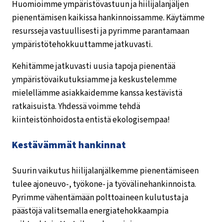
Huomioimme ympäristövastuun ja hiilijalanjäljen
pienentämisen kaikissa hankinnoissamme. Käytämme
resursseja vastuullisesti ja pyrimme parantamaan
ympäristötehokkuuttamme jatkuvasti.
Kehitämme jatkuvasti uusia tapoja pienentää
ympäristövaikutuksiamme ja keskustelemme
mielellämme asiakkaidemme kanssa kestävistä
ratkaisuista. Yhdessä voimme tehdä
kiinteistönhoidosta entistä ekologisempaa!
Kestävämmät hankinnat
Suurin vaikutus hiilijalanjälkemme pienentämiseen
tulee ajoneuvo-, työkone- ja työvälinehankinnoista.
Pyrimme vähentämään polttoaineen kulutusta ja
päästöjä valitsemalla energiatehokkaampia